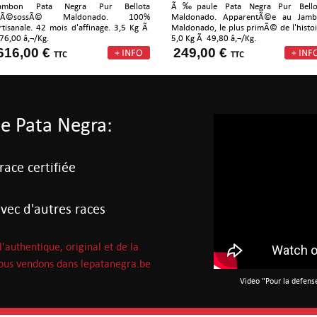
ambon Pata Negra Pur Bellota
Ã‰paule Pata Negra Pur Bellot
DÃ©sossÃ© Maldonado. 100%
Maldonado. ApparentÃ©e au Jam
rtisanale. 42 mois d'affinage. 3,5 Kg Ã
Maldonado, le plus primÃ© de l'histoi
76,00 â‚¬/Kg.
5,0 Kg Ã 49,80 â‚¬/Kg.
616,00 €
249,00 €
TTC
TTC
de Pata Negra:
ace certifiée
vec d'autres races
'authentique, original et de la
 nous vendons dans lepatanegra.be
Vidéo "Pour la défens