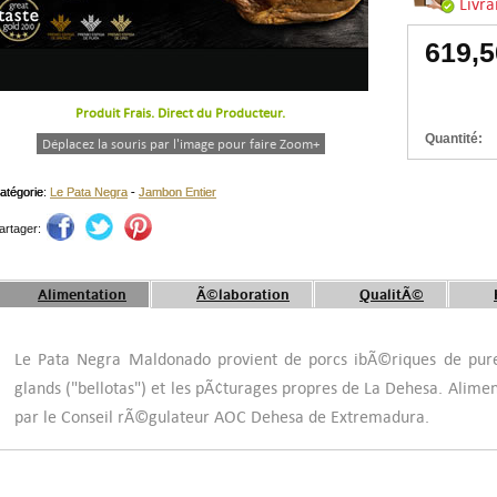
Livra
619,
Produit Frais. Direct du Producteur.
Quantité:
Déplacez la souris par l'image pour faire Zoom+
atégorie:
atégorie:
Le Pata Negra
Le Pata Negra
-
-
Jambon Entier
Jambon Entier
artager:
Alimentation
Ã©laboration
QualitÃ©
Le Pata Negra Maldonado provient de porcs ibÃ©riques de pure
glands ("bellotas") et les pÃ¢turages propres de La Dehesa. Ali
par le Conseil rÃ©gulateur AOC Dehesa de Extremadura.