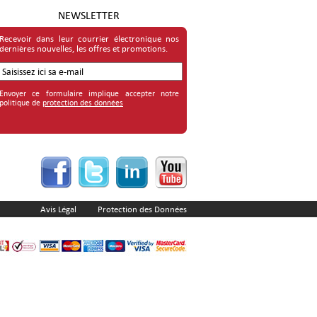
NEWSLETTER
Recevoir dans leur courrier électronique nos
dernières nouvelles, les offres et promotions.
Envoyer ce formulaire implique accepter notre
politique de
protection des données
Avis Légal
Protection des Données