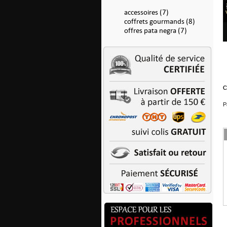
accessoires (7)
coffrets gourmands (8)
offres pata negra (7)
C
C
P