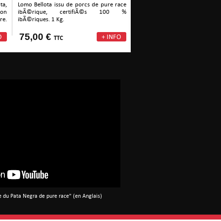
a,
Lomo Bellota issu de porcs de pure race
bon
ibÃ©rique, certifiÃ©s 100 %
re.
ibÃ©riques. 1 Kg.
75,00 €
TTC
e du Pata Negra de pure race" (en Anglais)