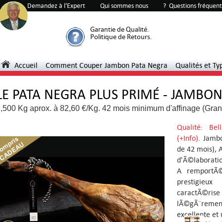
90%
301
Demandez à l'Expert
Qui sommes nous
? Questions fréquen
Garantie de Qualité.
Politique de Retours.
Accueil
Comment Couper Jambon Pata Negra
Qualités et Ty
LE PATA NEGRA PLUS PRIMÉ - JAMB
,500 Kg aprox. à 82,60 €/Kg. 42 mois minimum d'affinage (Gran
Qualité: Be
(+Info)
. Jamb
de 42 mois),
d'Ã©laboratio
A remportÃ©
prestigieu
caractÃ©ri
lÃ©gÃ¨rement
excellente et