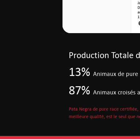
J
a
1
Production Totale 
13%
Animaux de pure r
87%
Animaux croisés a
Pata Negra de pure race certifiée, l
meilleure qualité, est le seul que