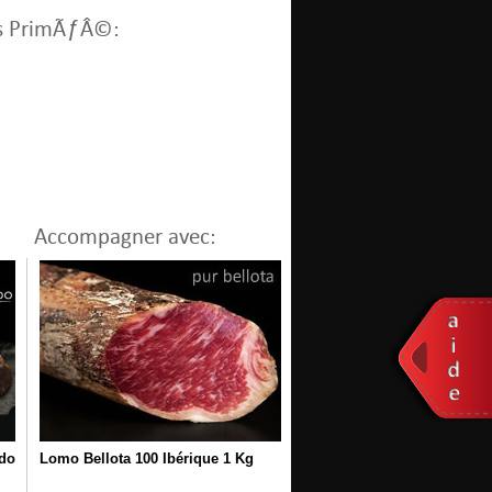
us PrimÃƒÂ©:
Accompagner avec:
do
Lomo Bellota 100 Ibérique 1 Kg