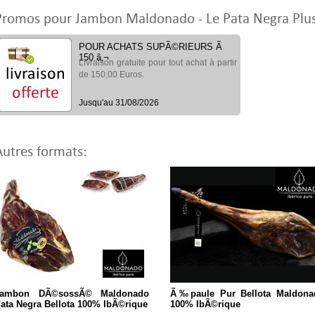
Promos pour Jambon Maldonado - Le Pata Negra Pl
POUR ACHATS SUPÃ©RIEURS Ã
150 â‚¬
Livraison gratuite pour tout achat à partir
de 150,00 Euros.
Jusqu'au 31/08/2026
Autres formats:
Jambon DÃ©sossÃ© Maldonado
Ã‰paule Pur Bellota Maldona
ata Negra Bellota 100% IbÃ©rique
100% IbÃ©rique