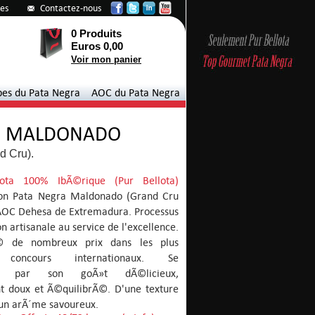
tes
Contactez-nous
0 Produits
Euros 0,00
Voir mon panier
pes du Pata Negra
AOC du Pata Negra
ON MALDONADO
d Cru).
llota 100% IbÃ©rique (Pur Bellota)
on Pata Negra Maldonado (Grand Cru
 AOC Dehesa de Extremadura. Processus
n artisanale au service de l'excellence.
 de nombreux prix dans les plus
x concours internationaux. Se
se par son goÃ»t dÃ©licieux,
 doux et Ã©quilibrÃ©. D'une texture
 un arÃ´me savoureux.