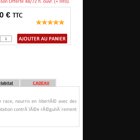
ison Offerte 48/72 h. ouvr. (+ Info).
50 €
TTC
Habitat
CADEAU
 race, nourris en libertÃ© avec des
mentation contrÃ´lÃ©e rÃ©guliÃ¨rement