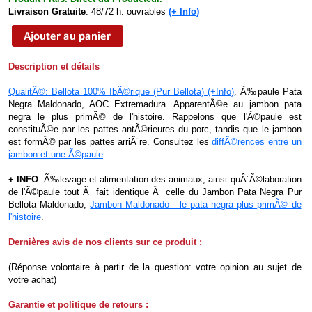
Livraison Gratuite
: 48/72 h. ouvrables
(+ Info)
Description et détails
QualitÃ©: Bellota 100% IbÃ©rique (Pur Bellota) (+Info)
. Ã‰paule Pata
Negra Maldonado, AOC Extremadura. ApparentÃ©e au jambon pata
negra le plus primÃ© de l'histoire. Rappelons que l'Ã©paule est
constituÃ©e par les pattes antÃ©rieures du porc, tandis que le jambon
est formÃ© par les pattes arriÃ¨re. Consultez les
diffÃ©rences entre un
jambon et une Ã©paule
.
+ INFO
: Ã‰levage et alimentation des animaux, ainsi quÂ´Ã©laboration
de l'Ã©paule tout Ã fait identique Ã celle du Jambon Pata Negra Pur
Bellota Maldonado,
Jambon Maldonado - le pata negra plus primÃ© de
l'histoire
.
Dernières avis de nos clients sur ce produit :
(Réponse volontaire à partir de la question: votre opinion au sujet de
votre achat)
Garantie et politique de retours :