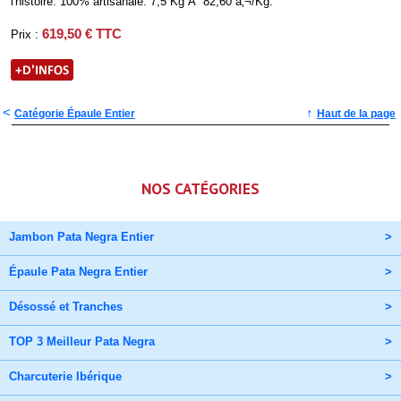
l'histoire. 100% artisanale. 7,5 Kg Ã 82,60 â‚¬/Kg.
619,50 € TTC
Prix :
<
↑
Catégorie Épaule Entier
Haut de la page
NOS CATÉGORIES
Jambon Pata Negra Entier
>
Épaule Pata Negra Entier
>
Désossé et Tranches
>
TOP 3 Meilleur Pata Negra
>
Charcuterie Ibérique
>