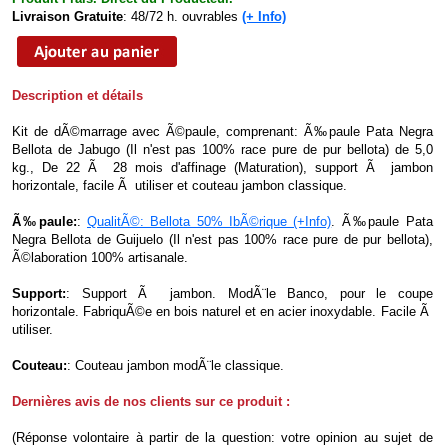
Livraison Gratuite
: 48/72 h. ouvrables
(+ Info)
Description et détails
Kit de dÃ©marrage avec Ã©paule, comprenant: Ã‰paule Pata Negra
Bellota de Jabugo (Il n'est pas 100% race pure de pur bellota) de 5,0
kg., De 22 Ã 28 mois d'affinage (Maturation), support Ã jambon
horizontale, facile Ã utiliser et couteau jambon classique.
Ã‰paule:
:
QualitÃ©: Bellota 50% IbÃ©rique (+Info)
. Ã‰paule Pata
Negra Bellota de Guijuelo (Il n'est pas 100% race pure de pur bellota),
Ã©laboration 100% artisanale.
Support:
: Support Ã jambon. ModÃ¨le Banco, pour le coupe
horizontale. FabriquÃ©e en bois naturel et en acier inoxydable. Facile Ã
utiliser.
Couteau:
: Couteau jambon modÃ¨le classique.
Dernières avis de nos clients sur ce produit :
(Réponse volontaire à partir de la question: votre opinion au sujet de