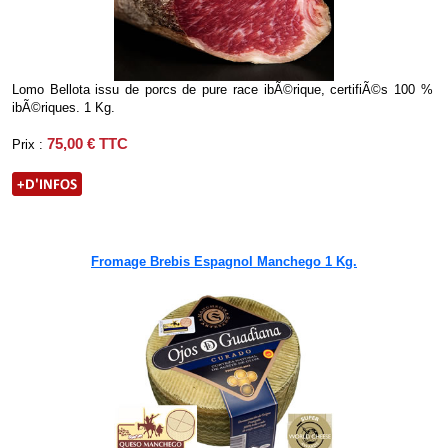
Lomo Bellota issu de porcs de pure race ibÃ©rique, certifiÃ©s 100 %
ibÃ©riques. 1 Kg.
75,00 € TTC
Prix :
Fromage Brebis Espagnol Manchego 1 Kg.