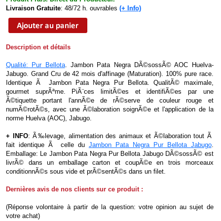
Livraison Gratuite
: 48/72 h. ouvrables
(+ Info)
Description et détails
Qualité: Pur Bellota
. Jambon Pata Negra DÃ©sossÃ© AOC Huelva-
Jabugo. Grand Cru de 42 mois d'affinage (Maturation). 100% pure race.
Identique Ã Jambon Pata Negra Pur Bellota. QualitÃ© maximale,
gourmet suprÃªme. PiÃ¨ces limitÃ©es et identifiÃ©es par une
Ã©tiquette portant l'annÃ©e de rÃ©serve de couleur rouge et
numÃ©rotÃ©s, avec une Ã©laboration soignÃ©e et l'application de la
norme Huelva (AOC), Jabugo.
+ INFO
: Ã‰levage, alimentation des animaux et Ã©laboration tout Ã
fait identique Ã celle du
Jambon Pata Negra Pur Bellota Jabugo
.
Emballage: Le Jambon Pata Negra Pur Bellota Jabugo DÃ©sossÃ© est
livrÃ© dans un emballage carton et coupÃ©e en trois morceaux
conditionnÃ©s sous vide et prÃ©sentÃ©s dans un filet.
Dernières avis de nos clients sur ce produit :
(Réponse volontaire à partir de la question: votre opinion au sujet de
votre achat)