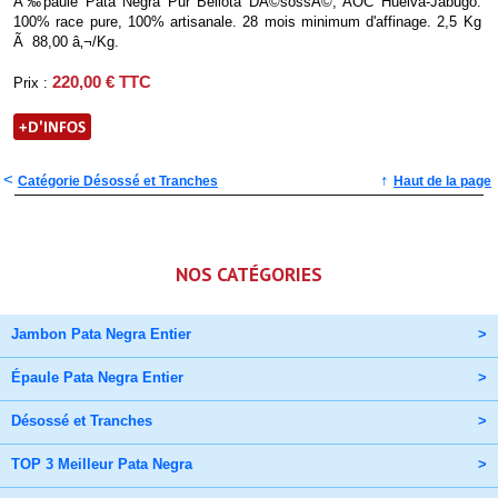
Ã‰paule Pata Negra Pur Bellota DÃ©sossÃ©, AOC Huelva-Jabugo.
100% race pure, 100% artisanale. 28 mois minimum d'affinage. 2,5 Kg
Ã 88,00 â‚¬/Kg.
220,00 € TTC
Prix :
<
↑
Catégorie Désossé et Tranches
Haut de la page
NOS CATÉGORIES
Jambon Pata Negra Entier
>
Épaule Pata Negra Entier
>
Désossé et Tranches
>
TOP 3 Meilleur Pata Negra
>