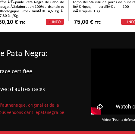
ffre Ã‰paule Pata Negra de Cebo de
Lomo Bellota issu de porcs de pure r
abugo. Ã‰laboration 100% artisanale et
ibÃ©rique, certifiÃ©s 100
©cologique. Stock limitÃ©. 4,5 Kg Ã
ibÃ©riques. 1 Kg.
7,80 â‚¬/Kg.
80,10 €
75,00 €
TTC
TTC
de Pata Negra:
ace certifiée
vec d'autres races
'authentique, original et de la
 nous vendons dans lepatanegra.be
Vidéo "Pour la défens