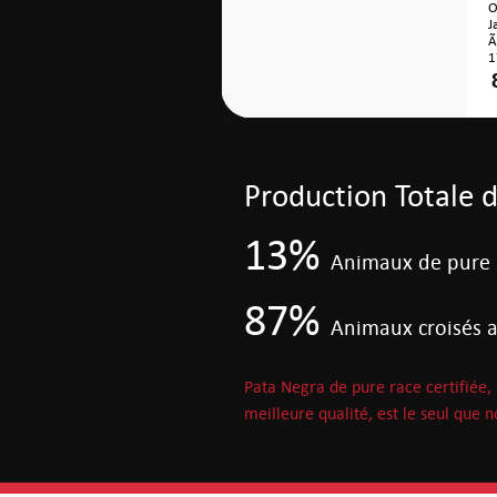
O
J
Ã
1
Production Totale 
13%
Animaux de pure r
87%
Animaux croisés a
Pata Negra de pure race certifiée, l
meilleure qualité, est le seul que