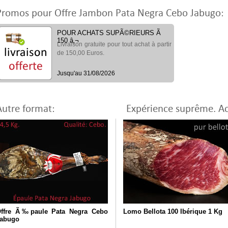
Promos pour Offre Jambon Pata Negra Cebo Jabugo:
POUR ACHATS SUPÃ©RIEURS Ã
150 â‚¬
Livraison gratuite pour tout achat à partir
de 150,00 Euros.
Jusqu'au 31/08/2026
Autre format:
Expérience suprême. A
ffre Ã‰paule Pata Negra Cebo
Lomo Bellota 100 Ibérique 1 Kg
abugo