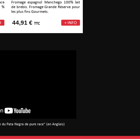
ace
Fromage espagnol Manchego 100% lait
 %
de brebis. Fromage Grande Réserve pour
les plus fins Gourmets.
44,91 €
TTC
e du Pata Negra de pure race" (en Anglais)