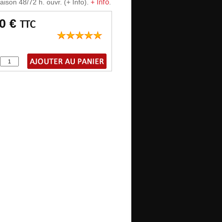
+ Info
aison 48/72 h. ouvr. (+ Info).
.
20 €
TTC