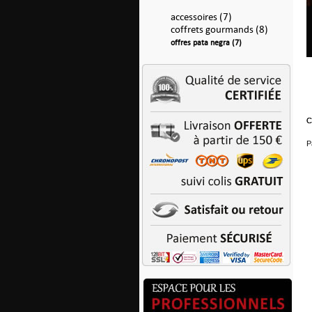
accessoires (7)
coffrets gourmands (8)
offres pata negra (7)
C
C
P