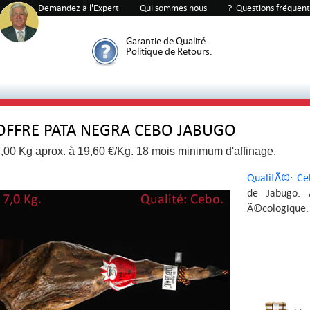
91%
342
Demandez à l'Expert
Qui sommes nous
? Questions fréquen
Garantie de Qualité.
Politique de Retours.
OFFRE PATA NEGRA CEBO JABUGO
,00 Kg aprox. à 19,60 €/Kg. 18 mois minimum d'affinage.
QualitÃ©: Ce
de Jabugo. 
Ã©cologique. 