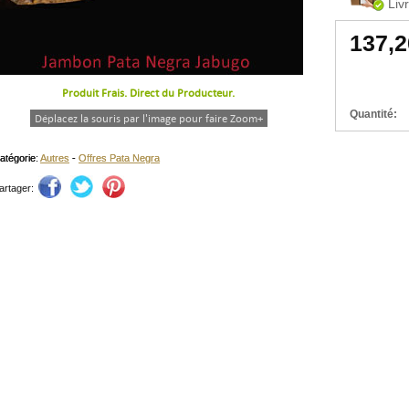
Livr
137,
Produit Frais. Direct du Producteur.
Quantité:
Déplacez la souris par l'image pour faire Zoom+
atégorie:
atégorie:
Autres
Autres
-
-
Offres Pata Negra
Offres Pata Negra
artager: