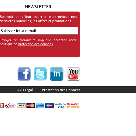
NEWSLETTER
Recevoir dans leur courrier électronique nos
dernières nouvelles, les offres et promotions.
Envoyer ce formulaire implique accepter notre
politique de
protection des données
Avis Légal
Protection des Données