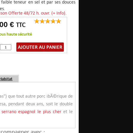
a faible teneur en sel et par ses douces
es.
ison Offerte 48/72 h. ouvr. (+ Info).
,00 €
TTC
ous haute sécurité
Habitat
as") que tout autre porc ibÃ©rique de
a, pendant deux ans, soit le double
serrano espagnol le plus cher
et le
ccompagner avec :