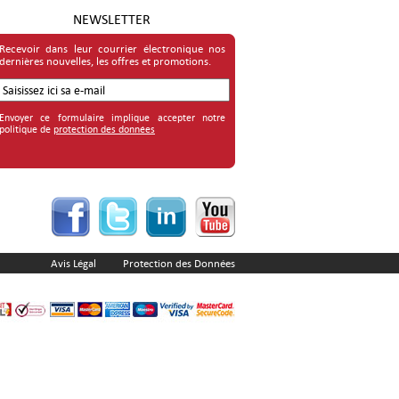
NEWSLETTER
Recevoir dans leur courrier électronique nos
dernières nouvelles, les offres et promotions.
Envoyer ce formulaire implique accepter notre
politique de
protection des données
Avis Légal
Protection des Données