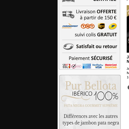
N
J
M
1