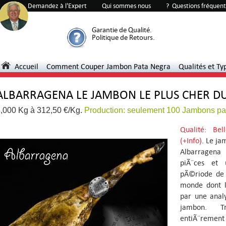
92%
303
Demandez à l'Expert
Qui sommes nous
? Questions fréquen
Garantie de Qualité.
Politique de Retours.
Accueil
Comment Couper Jambon Pata Negra
Qualités et Ty
ALBARRAGENA LE JAMBON LE PLUS CHER 
,000 Kg à 312,50 €/Kg.
Production: seulement 100 Jambons pa
Qualité: Be
(+Info)
. Le j
Albarragena
piÃ¨ces et 
pÃ©riode de 
monde dont l
par une anal
jambon. Tr
entiÃ¨rement