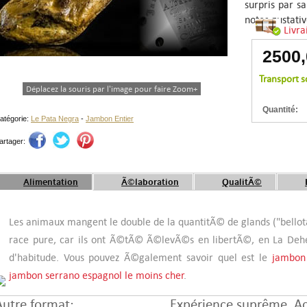
surpris par s
notes gustativ
Livra
2500
Transport s
Déplacez la souris par l'image pour faire Zoom+
Quantité:
atégorie:
Le Pata Negra
-
Jambon Entier
artager:
Alimentation
Ã©laboration
QualitÃ©
Les animaux mangent le double de la quantitÃ© de glands ("bellot
race pure, car ils ont Ã©tÃ© Ã©levÃ©s en libertÃ©, en La Dehes
d'habitude. Vous pouvez Ã©galement savoir quel est le
jambon 
jambon serrano espagnol le moins cher
.
Autre format:
Expérience suprême. A