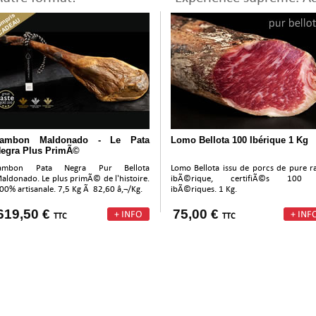
Jambon Maldonado - Le Pata
Lomo Bellota 100 Ibérique 1 Kg
egra Plus PrimÃ©
ambon Pata Negra Pur Bellota
Lomo Bellota issu de porcs de pure r
aldonado. Le plus primÃ© de l'histoire.
ibÃ©rique, certifiÃ©s 100
00% artisanale. 7,5 Kg Ã 82,60 â‚¬/Kg.
ibÃ©riques. 1 Kg.
619,50 €
75,00 €
TTC
TTC