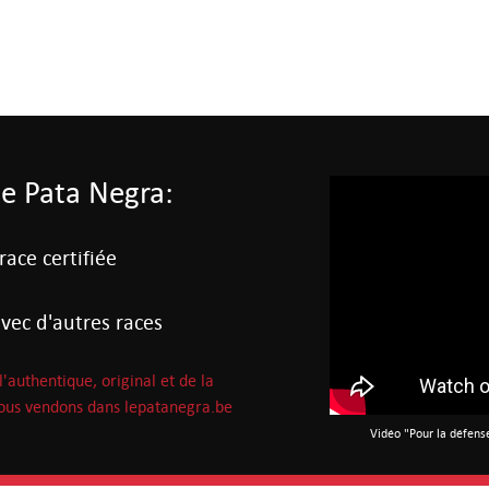
de Pata Negra:
ace certifiée
vec d'autres races
'authentique, original et de la
 nous vendons dans lepatanegra.be
Vidéo "Pour la défens